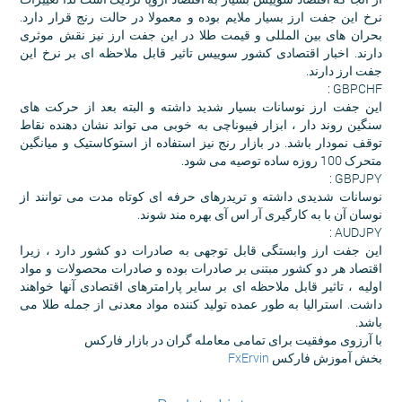
نرخ این جفت ارز بسیار ملایم بوده و معمولا در حالت رنج قرار دارد.
بحران های بین المللی و قیمت طلا در این جفت ارز نیز نقش موثری
دارند. اخبار اقتصادی کشور سوییس تاثیر قابل ملاحظه ای بر نرخ این
جفت ارز دارند.
GBPCHF :
این جفت ارز نوسانات بسیار شدید داشته و البته بعد از حرکت های
سنگین روند دار ، ابزار فیبوناچی به خوبی می تواند نشان دهنده نقاط
توقف نمودار باشد. در بازار رنج نیز استفاده از استوکاستیک و میانگین
متحرک 100 روزه ساده توصیه می شود.
GBPJPY :
نوسانات شدیدی داشته و تریدرهای حرفه ای کوتاه مدت می توانند از
نوسان آن با به کارگیری آر اس آی بهره مند شوند.
AUDJPY :
این جفت ارز وابستگی قابل توجهی به صادرات دو کشور دارد ، زیرا
اقتصاد هر دو کشور مبتنی بر صادرات بوده و صادرات محصولات و مواد
اولیه ، تاثیر قابل ملاحظه ای بر سایر پارامترهای اقتصادی آنها خواهند
داشت. استرالیا به طور عمده تولید کننده مواد معدنی از جمله طلا می
باشد.
با آرزوی موفقیت برای تمامی معامله گران در بازار فارکس
بخش آموزش فارکس
FxErvin