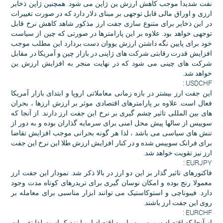
نفت شدیدا موجب کاهش ارزش ین ژاپن می شود. همچنین ژاپن ذخایر
ارزی و اوراق مالی قابل توجهی بر مبنای دلار دارد که در صورت تغییرات
در این ذخایر برای متنوع سازی جفت ارز مذکور شاهد کاهش نرخ قابل
توجهی خواهد بود. علاوه بر این پارامترها در صورتی که چین از سیاست
خود برای پایین نگه داشتن ارزش یووان دست بردارد این مطلب موجب
افزایش قدرت رقابتی شرکت های ژاپنی در بازار چین و آمریکا در مقابل
شرکت های چینی می شود که در نهایت منجر به افزایش ارزش ین
خواهد شد.
USDCHF :
این جفت ارز بیشتر در بازه زمانی معاملاتی اروپا و ابتدای بازار آمریکا
فعال است. علاوه بر پارامترهای اقتصادی موثر بر ارزش ارزها ، بحران
های بین المللی تاثیر چشم گیری بر نرخ این جفت ارز دارند. از آنجا که
سوییس از سالها پیش محل امنی برای سرمایه گذاران بوده و به دور از
تنش های سیاسی می باشد ، لذا هر گونه بحرانی موجب افزایش تقاضا
برای فرانک سوییس شده و در کنار افزایش ارزش طلا این نرخ این جفت
ارز نیز تقویت خواهد شد.
EURJPY :
فاکتورهای تاثیر گذار بر این دو ارز در بالا ذکر شد. نمودار این جفت ارز
معمولا رنج بوده و امکان نوسان گیری برای تریدرهای کوتاه مدت وجود
دارد. فیبوناچی و استوکاستیک می توانند ابزار مناسبی برای معامله بر
روی این جفت ارز باشند.
EURCHF :
از آنجا که اقتصاد سوییس بسیار به اقتصاد اروپا نزدیک است لذا تغییرات