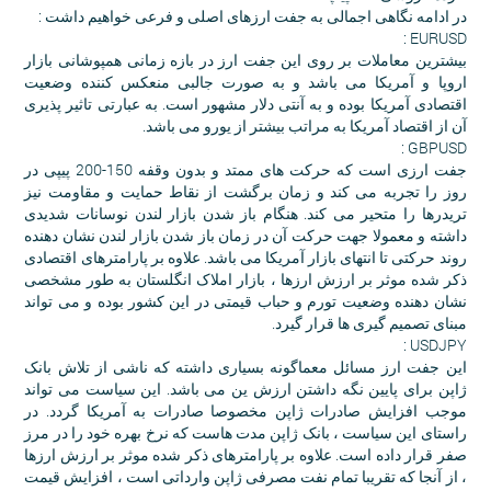
در ادامه نگاهی اجمالی به جفت ارزهای اصلی و فرعی خواهیم داشت :
EURUSD :
بیشترین معاملات بر روی این جفت ارز در بازه زمانی همپوشانی بازار
اروپا و آمریکا می باشد و به صورت جالبی منعکس کننده وضعیت
اقتصادی آمریکا بوده و به آنتی دلار مشهور است. به عبارتی تاثیر پذیری
آن از اقتصاد آمریکا به مراتب بیشتر از یورو می باشد.
GBPUSD :
جفت ارزی است که حرکت های ممتد و بدون وقفه 150-200 پیپی در
روز را تجربه می کند و زمان برگشت از نقاط حمایت و مقاومت نیز
تریدرها را متحیر می کند. هنگام باز شدن بازار لندن نوسانات شدیدی
داشته و معمولا جهت حرکت آن در زمان باز شدن بازار لندن نشان دهنده
روند حرکتی تا انتهای بازار آمریکا می باشد. علاوه بر پارامترهای اقتصادی
ذکر شده موثر بر ارزش ارزها ، بازار املاک انگلستان به طور مشخصی
نشان دهنده وضعیت تورم و حباب قیمتی در این کشور بوده و می تواند
مبنای تصمیم گیری ها قرار گیرد.
USDJPY :
این جفت ارز مسائل معماگونه بسیاری داشته که ناشی از تلاش بانک
ژاپن برای پایین نگه داشتن ارزش ین می باشد. این سیاست می تواند
موجب افزایش صادرات ژاپن مخصوصا صادرات به آمریکا گردد. در
راستای این سیاست ، بانک ژاپن مدت هاست که نرخ بهره خود را در مرز
صفر قرار داده است. علاوه بر پارامترهای ذکر شده موثر بر ارزش ارزها
، از آنجا که تقریبا تمام نفت مصرفی ژاپن وارداتی است ، افزایش قیمت