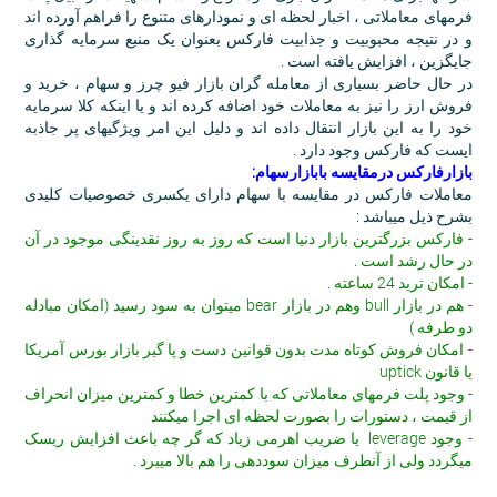
فرمهای معاملاتی ، اخبار لحظه ای و نمودارهای متنوع را فراهم آورده اند
و در نتیجه محبوبیت و جذابیت فارکس بعنوان یک منبع سرمایه گذاری
جایگزین ، افزایش یافته است .
در حال حاضر بسیاری از معامله گران بازار فیو چرز و سهام ، خرید و
فروش ارز را نیز به معاملات خود اضافه کرده اند و یا اینکه کلا سرمایه
خود را به این بازار انتقال داده اند و دلیل این امر ویژگیهای پر جاذبه
ایست که فارکس وجود دارد .
بازارفارکس درمقایسه بابازارسهام:
معاملات فارکس در مقایسه با سهام دارای یکسری خصوصیات کلیدی
بشرح ذیل میباشد :
- فارکس بزرگترین بازار دنیا است که روز به روز نقدینگی موجود در آن
در حال رشد است .
- امکان ترید 24 ساعته .
- هم در بازار bull وهم در بازار bear میتوان به سود رسید (امکان مبادله
دو طرفه )
- امکان فروش کوتاه مدت بدون قوانین دست و پا گیر بازار بورس آمریکا
یا قانون uptick
- وجود پلت فرمهای معاملاتی که با کمترین خطا و کمترین میزان انحراف
از قیمت ، دستورات را بصورت لحظه ای اجرا میکنند
- وجود leverage یا ضریب اهرمی زیاد که گر چه باعث افزایش ریسک
میگردد ولی از آنطرف میزان سوددهی را هم بالا میبرد .