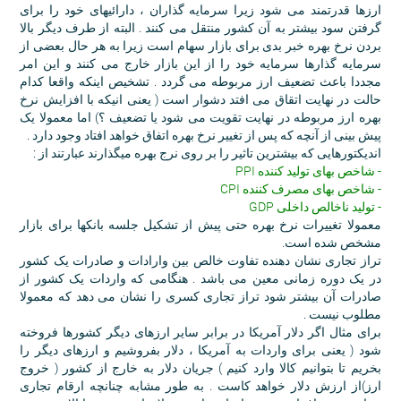
ارزها قدرتمند می شود زیرا سرمایه گذاران ، دارائیهای خود را برای
گرفتن سود بیشتر به آن کشور منتقل می کنند . البته از طرف دیگر بالا
بردن نرخ بهره خبر بدی برای بازار سهام است زیرا به هر حال بعضی از
سرمایه گذارها سرمایه خود را از این بازار خارج می کنند و این امر
مجددا باعث تضعیف ارز مربوطه می گردد . تشخیص اینکه واقعا کدام
حالت در نهایت اتقاق می افتد دشوار است ( یعنی انیکه با افزایش نرخ
بهره ارز مربوطه در نهایت تقویت می شود یا تضعیف ؟) اما معمولا یک
پیش بینی از آنچه که پس از تغییر نرخ بهره اتفاق خواهد افتاد وجود دارد .
اندیکتورهایی که بیشترین تاثیر را بر روی نرج بهره میگذارند عبارتند از :
- شاخص بهای تولید کننده PPI
- شاخص بهای مصرف کننده CPI
- تولید ناخالص داخلی GDP
معمولا تغییرات نرخ بهره حتی پیش از تشکیل جلسه بانکها برای بازار
مشخص شده است.
تراز تجاری نشان دهنده تفاوت خالص بین وارادات و صادرات یک کشور
در یک دوره زمانی معین می باشد . هنگامی که واردات یک کشور از
صادرات آن بیشتر شود تراز تجاری کسری را نشان می دهد که معمولا
مطلوب نیست .
برای مثال اگر دلار آمریکا در برابر سایر ارزهای دیگر کشورها فروخته
شود ( یعنی برای واردات به آمریکا ، دلار بفروشیم و ارزهای دیگر را
بخریم تا بتوانیم کالا وارد کنیم ) جریان دلار به خارج از کشور ( خروج
ارز)از ارزش دلار خواهد کاست . به طور مشابه چنانچه ارقام تجاری