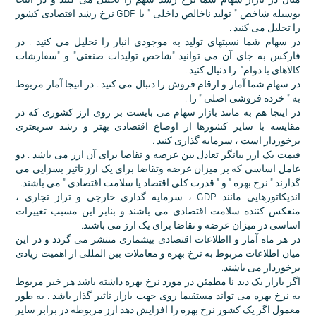
بوسیله شاخص " تولید ناخالص داخلی " یا GDP نرخ رشد اقتصادی کشور
را تحلیل می کنید .
در سهام شما نسبتهای تولید به موجودی انبار را تحلیل می کنید . در
فارکس به جای آن می توانید "شاخص تولیدات صنعتی" و "سفارشات
کالاهای با دوام" را دنیال کنید .
در سهام شما آمار و ارقام فروش را دنبال می کنید . در انیجا آمار مربوط
به " خرده فروشی اصلی " را .
در اینجا هم به مانند بازار سهام می بایست بر روی ارز کشوری که در
مقایسه با سایر کشورها از اوضاع اقتصادی بهتر و رشد سریعتری
برخوردار است ، سرمایه گذاری کنید .
قیمت یک ارز بیانگر تعادل بین عرضه و تقاضا برای آن ارز می باشد . دو
عامل اساسی که بر میزان عرضه وتقاضا برای یک ارز تاثیر بسزایی می
گذارند " نرخ بهره " و " قدرت کلی اقتصاد یا سلامت اقتصادی " می باشند.
اندیکاتورهایی مانند GDP ، سرمایه گذاری خارجی و تراز تجاری ،
منعکس کننده سلامت اقتصادی می باشند و بنابر این مسبب تغییرات
اساسی در میزان عرضه و تقاضا برای یک ارز می باشند.
در هر ماه آمار و ااطلاعات اقتصادی بیشماری منتشر می گردد و در این
میان اطلاعات مربوط به نرخ بهره و معاملات بین المللی از اهمیت زیادی
برخوردار می باشند.
اگر بازار یک دید نا مطمئن در مورد نرخ بهره داشته باشد هر خبر مربوط
به نرخ بهره می تواند مستقیما روی جهت بازار تاثیر گذار باشد . به طور
معمول اگر یک کشور نرخ بهره را افزایش دهد ارز مربوطه در برابر سایر