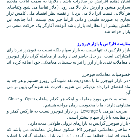
نشان دهنده افزایش در صادرات باشد ، دلارها به سمت ایالات متحده
سرازیر میشود و ارزش دلار بالا می رود . ( دلار تقاضا می شود وتقاضای
هر کالایی قیمت آنرا بالا می برد .) از نقطه نظر اقتصاد ملی کاهش تراز
تجاری به صورت طبیعی و ذاتی الزاما چیز بدی نیست . اما چنانچه این
کاهش بیشتر از انتظارات بازار باشد آنوقت آغازگر یک حرکت منفی در
بازار خواهد شد .
مقایسه فارکس با بازار فیوچرز
بازار فارکس نه تنها نسبت به بازار سهام بلکه نسبت به فیوچرز نیز دارای
امتیازاتی است . در حال حاضر تعداد زیادی از معامله گران بازار فیوچرز
، معاملات نقدی بازار ارز را نیز به سبدهای معاملاتی خود اضافه کرده اند
.
خصوصیات معاملات فیوچرز :
- در بازار فیوچرز ما با محدودیت نقد شوندگی روبرو هستیم و هر چه به
ماه انقضای قرارداد نزدیکتر می شویم ، قدرت نقد شوندگی پایین تر می
آید .
- بسته به جنس مورد معامله و اینکه هر کدام ساعات Open و Close
متفاوتی دارند ، ما با محدودیت زمان مواجه هستیم .
- ضریب اهرمی یا Leverage در بازار فیوچرز نسبت به فارکس کمتر و
در مقایسه با بازار سهام بیشتر است .
- بازار فیوچرز گرایش به بازارهای نزولی طولانی مدت دارد .
- ساختار معاملاتی فیوچرز Pit سکوی سفارش معاملات می باشد که
باعث افزایش خطاها می گردد . ( در این بازار معامله گران با اشاره