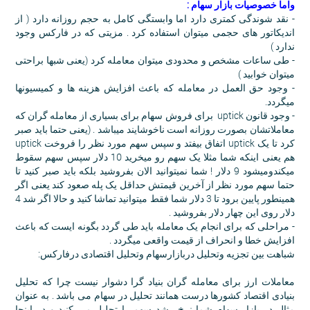
واما خصوصیات بازار سهام :
- نقد شوندگی کمتری دارد اما وابستگی کامل به حجم روزانه دارد ( از
اندیکاتور های حجمی میتوان استفاده کرد . مزیتی که در فارکس وجود
ندارد )
- طی ساعات مشخص و محدودی میتوان معامله کرد (یعنی شبها براحتی
میتوان خوابید )
- وجود حق العمل در معامله که باعث افزایش هزینه ها و کمیسیونها
میگردد.
- وجود قانون uptick برای فروش سهام برای بسیاری از معامله گران که
معاملاتشان بصورت روزانه است ناخوشایند میباشد . (یعنی حتما باید صبر
کرد تا یک uptick اتفاق بیفتد و سپس سهم مورد نظر را فروخت uptick
هم یعنی اینکه شما مثلا یک سهم رو میخرید 10 دلار سپس سهم سقوط
میکندومیشود 9 دلار ! شما نمیتوانید الان بفروشید بلکه باید صبر کنید تا
حتما سهم مورد نظر از آخرین قیمتش حداقل یک پله صعود کند یعنی اگر
همینطور پایین برود تا 3 دلار شما فقط میتوانید تماشا کنید و حالا اگر شد 4
دلار روی این چهار دلار بفروشید .
- مراحلی که برای انجام یک معامله باید طی گردد بگونه ایست که باعث
افزایش خطا و انحراف از قیمت واقعی میگردد .
شباهت بین تجزیه وتحلیل دربازارسهام وتحلیل اقتصادی درفارکس:
معاملات ارز برای معامله گران بنیاد گرا دشوار نیست چرا که تحلیل
بنیادی اقتصاد کشورها درست همانند تحلیل در سهام می باشد . به عنوان
مثال در بازار سهام شما نرخ رشد سهم را تحلیل می کنید و در اینجا