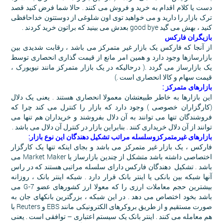
دست یا کلام اقدام به خرید و فروش می کنند . حالا شما فرض کنید قصد
ترک بازار را دارید و می خواهید توی اون شلوغی از دوستتون خداحافظی
کنید ، بهش می گید good bye بعدش می بینید که براتون خرید کردند .
بازیگران فارکس
از آنجا که فارکس یک بازار غیر متمرکز می باشد ، رقابت شدیدی بین
بازارسازها وجود دارد و همین امر مانع از قیمت گذاری انحصاری توسط
یک بازارساز می گردد .( درحالیکه در یک بازار متمرکز مانند نیویورک ،
قیمت سهام و کالا انحصاری است .)
بازارهای متمرکز :
این بازارها به خاطر طبیعتشان معمولا انحصاری هستند . یعنی یک دلال
(کارگزاران خصوصی ) وجود دارد که بازار را کنترل می کند چرا که
فروشندگان تنها می توانند به آن دلال بفروشند و خریداران هم تنها می
توانند از آن دلال خریداری کنند . بنابراین بازار در کنترل آن دلال می باشد .
بازارهای غیرمتمرکزوسلسله مراتب تشکیل دهندگان این نوع بازار:
فارکس ، یک بازار غیر متمرکز می باشد و بجای اینکه تنها یک کارگزار
اختصاصی داشته باشد متشکل از چندین بازارساز یا Market Maker می
باشد . تشکیل دهندگان فارکس دارای سلسله مراتبی هستند که در راس
آنها شبکه بین بانکی یا اینتر بانک قرار دارد . شبکه اینتر بانک ، روزانه
بیشترین حجم معاملات ارزی را که معولا ارز کشورهای عضو G-7 می
باشد بخود اختصاص می دهد . در این شبکه ، بزرگترین بانکهای جان به
صورت مستقیم و از طریق بروکرهای الکترونیکی مانند EBS و Reuters با
هم معامله می کنند . اینتر بانک یک سیستم اعتباری – توافقی است . یعنی