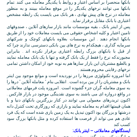
بانکها منحصرا بر اساس اعتبار و روابط با یکدیگر معامله می کنند .تمام
بانکها می توانند نرخهای یکدیگر را در موقع معامله ببینند و به منظور
معامله در نرخ های پیش نهادی ، هر بانک می بایست یک رابطه مشخص
اعتباری با بانک مقابل برقرار نماید .
پس از اینتر بانک ، بقیه موسسات مانند بازار سازهای آنلاین ، صندوقهای
تامین اعتبار و کلیه اشخاص حقوقی می بایست معاملات خود را از طریق
بانکها انجام دهند . این موسسات بعلاوه بانکهای کوچک و شرکتهای
سرمایه گذاری ، هیچکدام به نرخ های بین بانکی دسترسی ندارند چرا که
از قبل با بانکهای بزرگ رابطه اعتباری برقرار نکرده اند . بنابراین
مجبورندکه نرخ را فقط از یک بانک گرفته و تنها با یک بانک معامله نمایند
و بالطبع مشتریان این بازار سازها هم به نوبه خود از امکان داشتن تمامی
نرخهای رقابتی محروم هستند .
اما امروزه تکنولوژی مرزها را در نوردیده است و موانع موجود بین اینتر
بانک و مشتریان را از بین برده است . انقلابی بنام " معامله آنلاین " درها را
به سوی معامله گران جزء گشوده است . امروزه پلت فرمهای معاملاتی
در واقع دروازه ای می باشند به سوی نقدینگی موجود در بازار فارکس .
اکنون تریدرهای معمولی می توانند در کنار بزرگترین بانکهای دنیا و با
همان قیمتها اقدام به معامله نمایند و بازاری که روزگاری تحت کنترل دانه
درشتها و بزرگان بود اکنون تبدیل به یک زمین بازی شده است که یک فرد
عادی هم می تواند از فرصت ها استفاده کرده و مثل بانکها بزرگ سود
کسب کند
ایستگاههای معاملاتی – اینتر بانک:
همانگونه که پیشتر گفتیم بیشترین حجم معاملات در فارکس متعلق به