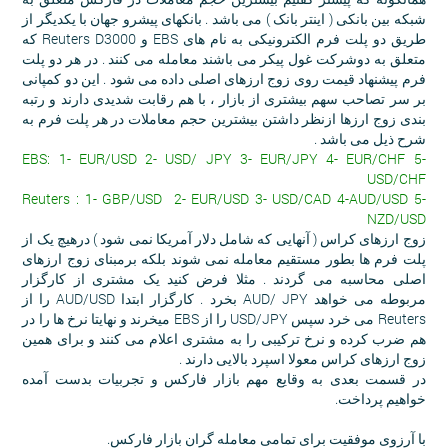
شبکه بین بانکی ( اینتر بانک ) می باشد . بانکهای پیشرو جهان با یکدیگر از
طریق دو پلت فرم الکترونیکی به نام های EBS و Reuters D3000 که
متعلق به دوشرکت غول پیکر می باشند معامله می کنند . در هر دو پلت
فرم پیشنهاد قیمت روی زوج ارزهای اصلی داده می شود . این دو کمپانی
بر سر تصاحب سهم بیشتری از بازار ، با هم رقابت شدیدی دارند و رتبه
بندی زوج ارزها ازنظر داشتن بیشترین حجم معاملات در هر پلت فرم به
شرح ذیل می باشد .
EBS: 1- EUR/USD 2- USD/ JPY 3- EUR/JPY 4- EUR/CHF 5-
USD/CHF
Reuters : 1- GBP/USD 2- EUR/USD 3- USD/CAD 4-AUD/USD 5-
NZD/USD
زوج ارزهای کراس ( آنهایی که شامل دلار آمریکا نمی شود ) درهیچ یک از
پلت فرم ها بطور مستقیم معامله نمی شوند بلکه برمبنای زوج ارزهای
اصلی محاسبه می گردند . مثلا فرض کنید یک مشتری از کارگزار
مربوطه می خواهد AUD/ JPY بخرد . کارگزار ابتدا AUD/USD را از
Reuters می خرد سپس USD/JPY را از EBS میخرند و نهایتا نرخ ها را در
هم ضرب کرده و نرخ ترکیبی را به مشتری اعلام می کنند و برای همین
زوج ارزهای کراس معولا اسپرد بالایی دارند .
در قسمت بعدی به وقایع مهم بازار فارکس و تجربیات بدست آمده
خواهیم پرداخت.
با آرزوی موفقیت برای تمامی معامله گران بازار فارکس.